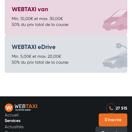
WEBTAXI van
Min. 10,00€ et max. 30,00€
50% du prix total de la course
WEBTAXI eDrive
Min. 5,00€ et max. 20,00€
50% du prix total de la course
27 515
Footer Menu
Accueil
S'inscrire
Services
Actualités