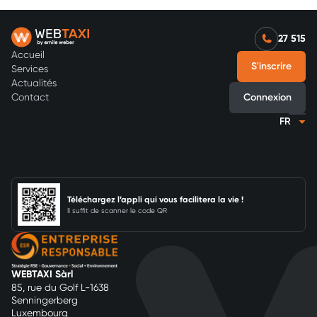
27 515
Footer Menu
Accueil
S'inscrire
Services
Actualités
Connexion
Contact
Téléchargez l’appli qui vous facilitera la vie !
Il suffit de scanner le code QR
WEBTAXI Sàrl
85, rue du Golf L-1638
Senningerberg
Luxembourg