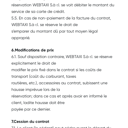
réservation WEBTAXI S.à r.l. se voit débiter le montant du
service de sa carte de crédit.
5.5. En cas de non-paiement de la facture du contrat,
WEBTAXI S.à r.l. se réserve le droit de
s’emparer du montant dû par tout moyen légal
approprié.
6.Modifications de prix
6.1. Sauf disposition contraire, WEBTAXI S.à r.l. se réserve
explicitement le droit de
modifier le prix fixé dans le contrat si les coûts de
transport (coût du carburant, taxes
routières, etc.), accessoires au contrat, subissent une
hausse imprévue lors de la
réservation; dans ce cas et après avoir en informé le
client, ladite hausse doit être
payée par ce dernier.
7.Cession du contrat
7.1. Le client (le cédant) peut céder avant le départ du